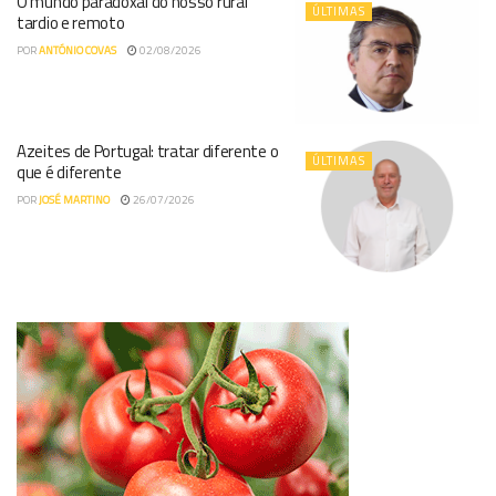
O mundo paradoxal do nosso rural
ÚLTIMAS
tardio e remoto
POR
ANTÓNIO COVAS
02/08/2026
Azeites de Portugal: tratar diferente o
ÚLTIMAS
que é diferente
POR
JOSÉ MARTINO
26/07/2026