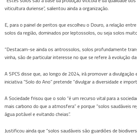
“Estes solos são a base da produção vitícola e da qualidade do
viticultura duriense”, salientou ainda a organização.
E, para o painel de peritos que escolheu o Douro, a relação en
solos da região, dominados por leptossolos, ou seja solos muit
“Destacam-se ainda os antrossolos, solos profundamente transf
vinha, são de particular interesse no que se refere à evolução d
A SPCS disse que, ao longo de 2024, irá promover a divulgação
iniciativa “Solo do Ano” pretende “divulgar a diversidade e im
A Sociedade frisou que o solo “é um recurso vital para a socie
mais carbono do que a atmosfera” e porque “solos saudáveis re
água potável e evitando cheias”.
Justificou ainda que “solos saudáveis são guardiões de biodive