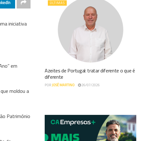
nkedIn
ÚLTIMAS
ma iniciativa
 Ano” em
Azeites de Portugal: tratar diferente o que é
diferente
POR
JOSÉ MARTINO
26/07/2026
 que moldou a
são Património