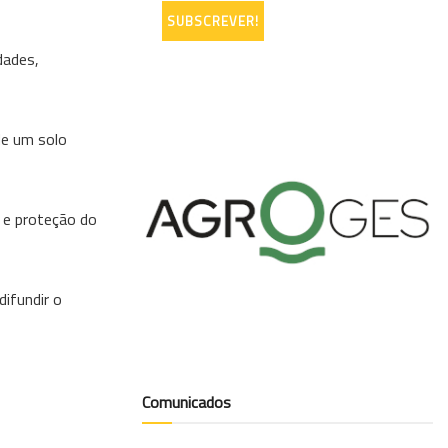
dades,
de um solo
 e proteção do
ifundir o
Comunicados