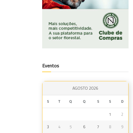
Eventos
AGOSTO 2026
S
T
Q
Q
S
S
D
1
2
3
4
5
6
7
8
9