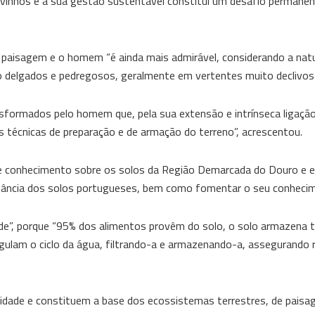
s vinhos e a sua gestão sustentável constitui um desafio permane
tre paisagem e o homem “é ainda mais admirável, considerando a na
o delgados e pedregosos, geralmente em vertentes muito declivosa
ormados pelo homem que, pela sua extensão e intrínseca ligação 
as técnicas de preparação e de armação do terreno”, acrescentou.
 e conhecimento sobre os solos da Região Demarcada do Douro e e
portância dos solos portugueses, bem como fomentar o seu conhecim
dade”, porque “95% dos alimentos provêm do solo, o solo armazena 
gulam o ciclo da água, filtrando-a e armazenando-a, assegurando 
rsidade e constituem a base dos ecossistemas terrestres, de paisa