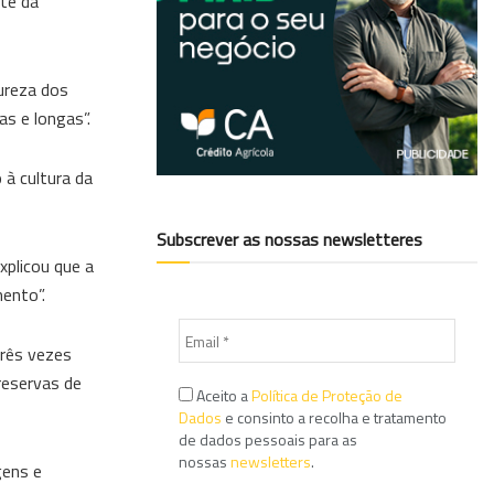
nte da
tureza dos
s e longas”.
à cultura da
Subscrever as nossas newsletteres
xplicou que a
ento”.
três vezes
reservas de
Aceito a
Política de Proteção de
Dados
e consinto a recolha e tratamento
de dados pessoais para as
nossas
newsletters
.
gens e