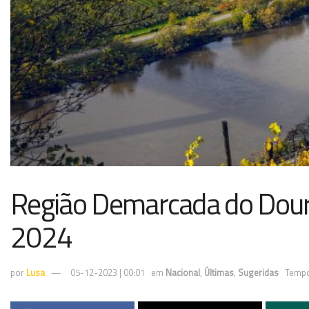
Região Demarcada do Dour
2024
por
Lusa
05-12-2023 | 00:01
em
Nacional
,
Últimas
,
Sugeridas
Tempo