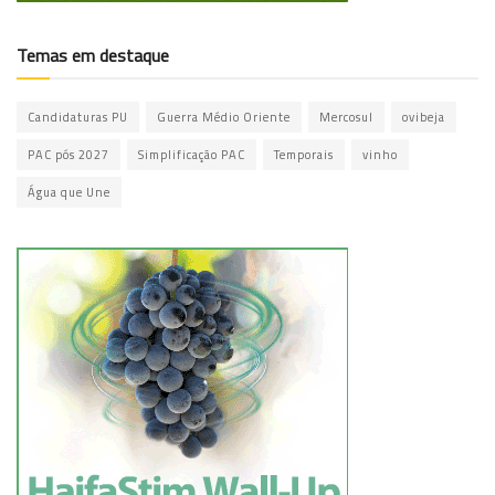
Temas em destaque
Candidaturas PU
Guerra Médio Oriente
Mercosul
ovibeja
PAC pós 2027
Simplificação PAC
Temporais
vinho
Água que Une