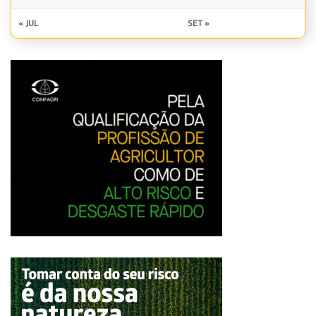
« JUL
SET »