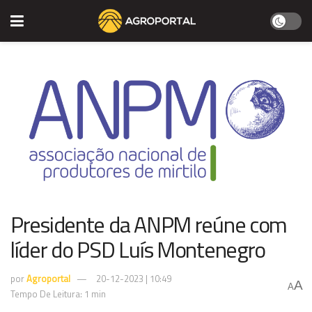
Presidente da ANPM reúne com
líder do PSD Luís Montenegro
por
Agroportal
20-12-2023 | 10:49
A
A
Tempo De Leitura: 1 min