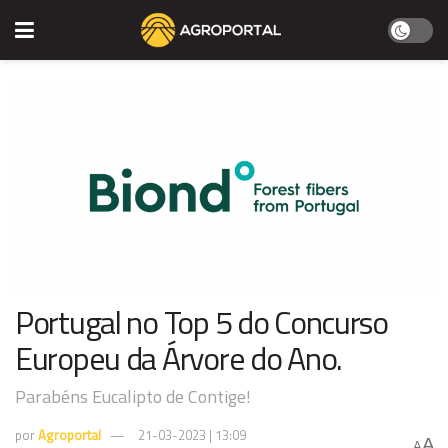
Portugal no Top 5 do Concurso
Europeu da Árvore do Ano.
Parabéns Eucalipto de Contige!
por
Agroportal
21-03-2023 | 13:09
A
A