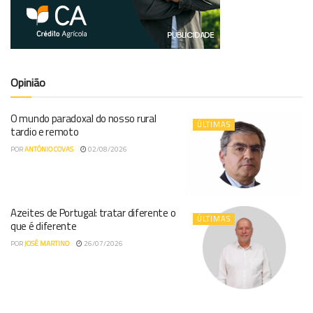
Opinião
O mundo paradoxal do nosso rural
ÚLTIMAS
tardio e remoto
POR
ANTÓNIO COVAS
02/08/2026
Azeites de Portugal: tratar diferente o
ÚLTIMAS
que é diferente
POR
JOSÉ MARTINO
26/07/2026