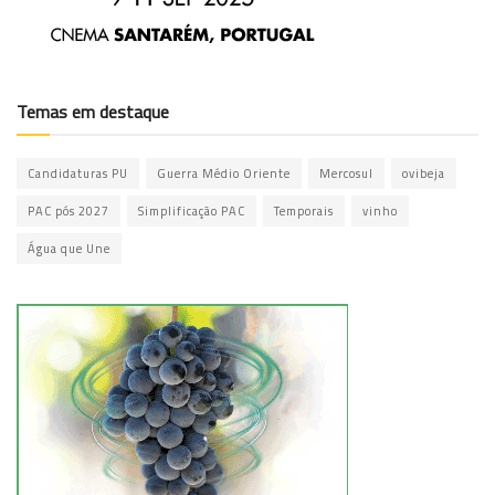
Temas em destaque
Candidaturas PU
Guerra Médio Oriente
Mercosul
ovibeja
PAC pós 2027
Simplificação PAC
Temporais
vinho
Água que Une