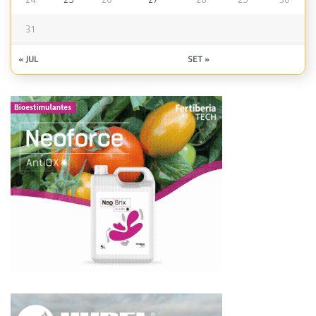
31
« JUL
SET »