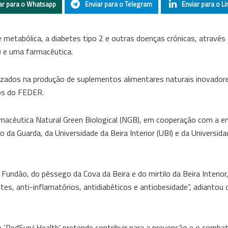
ar para o Whatsapp
Enviar para o Telegram
Enviar para o Li
e metabólica, a diabetes tipo 2 e outras doenças crónicas, através
G) e uma farmacêutica.
lizados na produção de suplementos alimentares naturais inovador
ros do FEDER.
armacêutica Natural Green Biological (NGB), em cooperação com a 
 da Guarda, da Universidade da Beira Interior (UBI) e da Universida
Fundão, do pêssego da Cova da Beira e do mirtilo da Beira Interior,
s, anti-inflamatórios, antidiabéticos e antiobesidade”, adiantou o
 o ‘RedSup4Health’ pretende contribuir para a prevenção e o comba