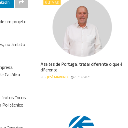
nkedIn
ÚLTIMAS
 de um projeto
es, no âmbito
Azeites de Portugal: tratar diferente o que é
empresa
diferente
de Católica
POR
JOSÉ MARTINO
26/07/2026
 frutos “ricos
 Politécnico
te a “um dos