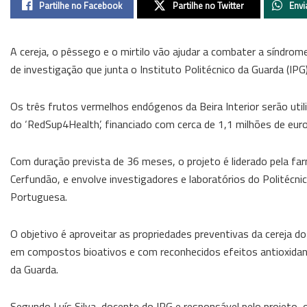
Partilhe no Facebook
Partilhe no Twitter
Envi
A cereja, o pêssego e o mirtilo vão ajudar a combater a síndrom
de investigação que junta o Instituto Politécnico da Guarda (IP
Os três frutos vermelhos endógenos da Beira Interior serão uti
do ‘RedSup4Health’, financiado com cerca de 1,1 milhões de eu
Com duração prevista de 36 meses, o projeto é liderado pela f
Cerfundão, e envolve investigadores e laboratórios do Politécnico
Portuguesa.
O objetivo é aproveitar as propriedades preventivas da cereja do 
em compostos bioativos e com reconhecidos efeitos antioxidante
da Guarda.
Segundo Luís Silva, docente do IPG e responsável pelo projeto,