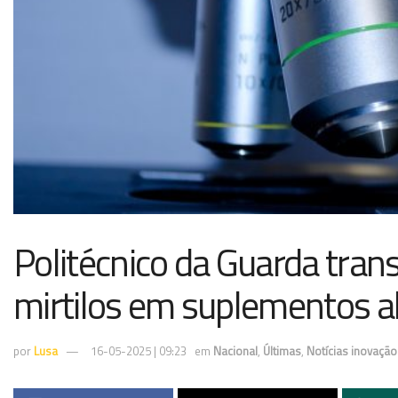
Politécnico da Guarda tran
mirtilos em suplementos a
por
Lusa
16-05-2025 | 09:23
em
Nacional
,
Últimas
,
Notícias inovação