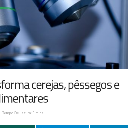
sforma cerejas, pêssegos e
limentares
Tempo De Leitura: 3 mins