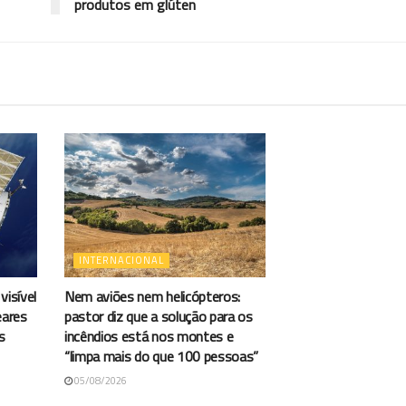
produtos em glúten
INTERNACIONAL
visível
Nem aviões nem helicópteros:
eares
pastor diz que a solução para os
s
incêndios está nos montes e
“limpa mais do que 100 pessoas”
05/08/2026