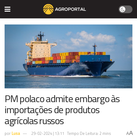
PM polaco admite embargo às
importações de produtos
agrícolas russos
A
por
Lusa
29-02-2024 | 13:11
Tempo De Leitura: 2 mins
A