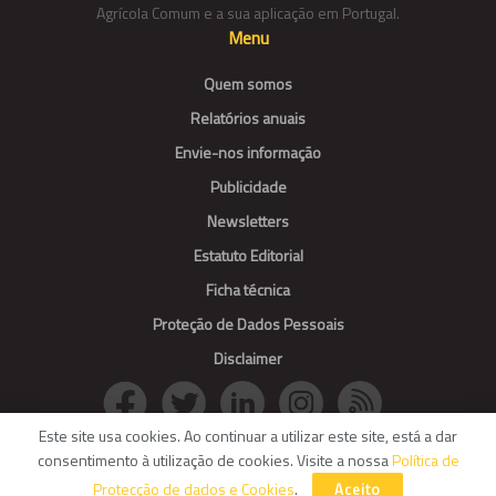
Agrícola Comum e a sua aplicação em Portugal.
Menu
Quem somos
Relatórios anuais
Envie-nos informação
Publicidade
Newsletters
Estatuto Editorial
Ficha técnica
Proteção de Dados Pessoais
Disclaimer
Este site usa cookies. Ao continuar a utilizar este site, está a dar
consentimento à utilização de cookies. Visite a nossa
Política de
© Agroportal. All Rights reserved.
Protecção de dados e Cookies
.
Aceito