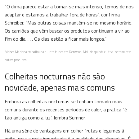
“O
clima
parece estar a tornar-se mais intenso, temos de nos
adaptar e estamos a trabalhar fora de horas”, confirma
Schreiber. “Mas outras coisas mantêm-se no mesmo horário.
Os camiões que vêm buscar os produtos continuam a vir ao
fim do dia. . . . Os dias estão a ficar mais longos.”
Moises Mariona trabalha na quinta Hines em Derwood, Md. Na quinta cultiva-se tomate e
outros produtos
Colheitas nocturnas não são
novidade, apenas mais comuns
Embora as colheitas nocturnas se tenham tornado mais
comuns durante os recentes períodos de calor, a prática “é
tão antiga como a luz”, lembra Sumner.
Há uma série de vantagens em colher frutas e legumes à
noite, mas a mais importante é a qualidade dos alimentos. É