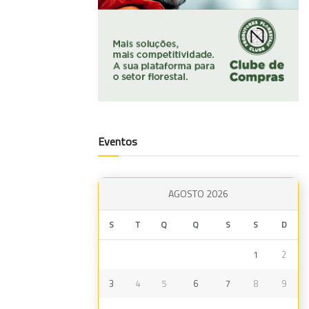
Eventos
AGOSTO 2026
S
T
Q
Q
S
S
D
1
2
3
4
5
6
7
8
9