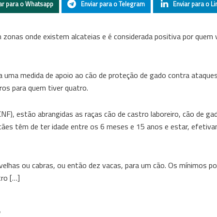
ar para o Whatsapp
Enviar para o Telegram
Enviar para o Li
 zonas onde existem alcateias e é considerada positiva por quem 
 uma medida de apoio ao cão de proteção de gado contra ataques
ros para quem tiver quatro.
NF), estão abrangidas as raças cão de castro laboreiro, cão de ga
 cães têm de ter idade entre os 6 meses e 15 anos e estar, efetiv
 ovelhas ou cabras, ou então dez vacas, para um cão. Os mínimos p
ro […]
.