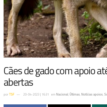
Cães de gado com apoio at
abertas
por
TSF
20-04-2023 | 16:31
em
Nacional
,
Últimas
,
Notícias apoios
,
S