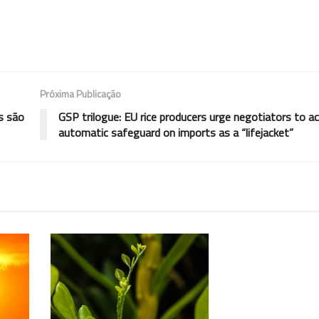
Próxima Publicação
s são
GSP trilogue: EU rice producers urge negotiators to ac
automatic safeguard on imports as a “lifejacket”