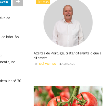
nkedIn
ÚLTIMAS
vive da
 de lobo. As
Azeites de Portugal: tratar diferente o que é
do
diferente
amente, no
POR
JOSÉ MARTINO
26/07/2026
odem ir até 30