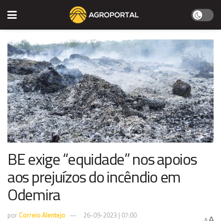
BE exige “equidade” nos apoios
aos prejuízos do incêndio em
Odemira
por
Correio Alentejo
26-09-2023 | 07:00
A
A