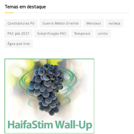
Temas em destaque
Candidaturas PU
Guerra Médio Oriente
Mercosul
ovibeja
PAC pós 2027
Simplificação PAC
Temporais
vinho
Água que Une