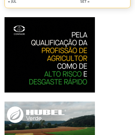
« JUL
SET »