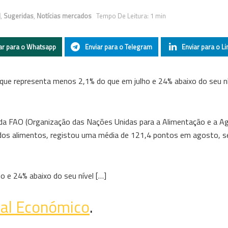
l
,
Sugeridas
,
Notícias mercados
Tempo De Leitura: 1 min
ar para o Whatsapp
Enviar para o Telegram
Enviar para o Li
ue representa menos 2,1% do que em julho e 24% abaixo do seu n
 da FAO (Organização das Nações Unidas para a Alimentação e a Agr
dos alimentos, registou uma média de 121,4 pontos em agosto, s
 e 24% abaixo do seu nível […]
nal Económico
.