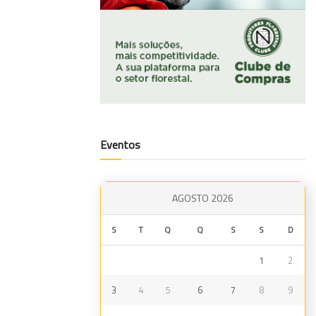
Eventos
AGOSTO 2026
S
T
Q
Q
S
S
D
1
2
3
4
5
6
7
8
9