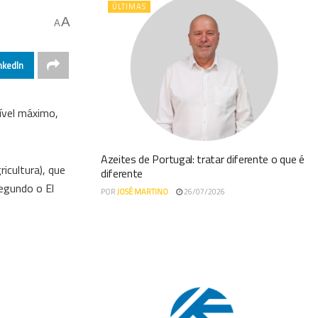
ÚLTIMAS
A
A
nkedIn
ível máximo,
Azeites de Portugal: tratar diferente o que é
icultura), que
diferente
egundo o El
POR
JOSÉ MARTINO
26/07/2026