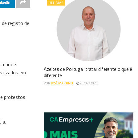
nkedIn
ÚLTIMAS
o de registo de
vembro e
Azeites de Portugal: tratar diferente o que é
ealizados em
diferente
POR
JOSÉ MARTINO
26/07/2026
de protestos
ia.