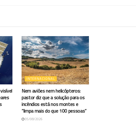
INTERNACIONAL
visível
Nem aviões nem helicópteros:
eares
pastor diz que a solução para os
s
incêndios está nos montes e
“limpa mais do que 100 pessoas”
05/08/2026