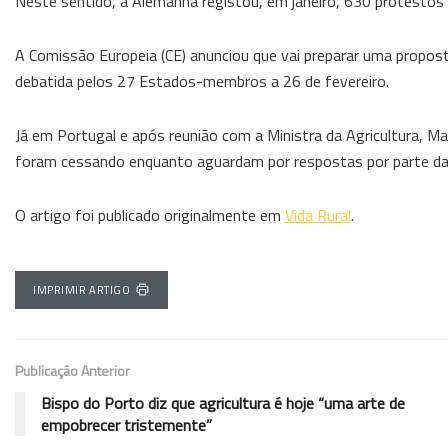
Neste sentido, a Alemanha registou, em janeiro, 630 protestos
A Comissão Europeia (CE) anunciou que vai preparar uma propost
debatida pelos 27 Estados-membros a 26 de fevereiro.
Já em Portugal e após reunião com a Ministra da Agricultura, Ma
foram cessando enquanto aguardam por respostas por parte da 
O artigo foi publicado originalmente em
Vida Rural
.
IMPRIMIR ARTIGO
Publicação Anterior
Bispo do Porto diz que agricultura é hoje “uma arte de
empobrecer tristemente”