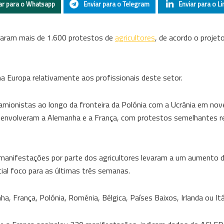
ar para o Whatsapp
Enviar para o Telegram
Enviar para o Li
taram mais de 1.600 protestos de
agricultores
, de acordo o projet
a Europa relativamente aos profissionais deste setor.
amionistas ao longo da fronteira da Polónia com a Ucrânia em no
 envolveram a Alemanha e a França, com protestos semelhantes r
 manifestações por parte dos agricultores levaram a um aumento 
al foco para as últimas três semanas.
 França, Polónia, Roménia, Bélgica, Países Baixos, Irlanda ou Itál