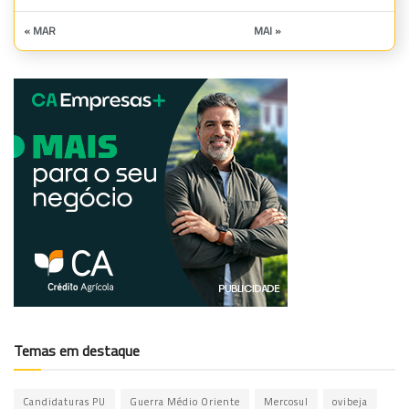
« MAR
MAI »
Temas em destaque
Candidaturas PU
Guerra Médio Oriente
Mercosul
ovibeja