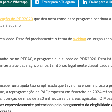
ar para o Whatsapp
Enviar para o Telegram
Enviar para o Li
execução do PDR2020
que deu nota como este programa continua a 
de é superior.
 realidade. Esse foi precisamente o tema do
webinar
co-organizado
quadra-se no PEPAC, o programa que sucede ao PDR2020. Esta in
nter a atividade agrícola nos territórios legalmente classificados
nceber uma ajuda tão simplificada que teve uma enorme procura p
que, a reprogramação da PAC proposta em fevereiro de 2024 refo
 manutenção de mais de 320 mil hectares de áreas agrícolas. O Mos
ser expressivamente potenciado pelo alargamento da elegibilidade 
loresta.