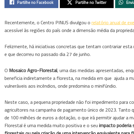
Partilhe no Facebook
Partilhe no Twitter
Envi
Recentemente, o Centro PINUS divulgou o
relatório anual de 
acessível às regiões do país onde a dimensão média da proprieda
Felizmente, há iniciativas concretas que tentam contrariar esta
e que decorreu no passado dia 27 de junho.
O
Mosaico Agro-Florestal
, uma das medidas apresentadas, en
beneficia indiretamente a floresta, na medida em que ajuda a ma
vulneráveis aos incêndios, onde predomina o minifúndio.
Neste caso, a pequena propriedade não foi impedimento para co
agricultores na campanha de pagamento único de 2023. Tanto 
de 100 milhões de euros a dotação, o que irá permitir ajudar a
Florestal é uma medida muito positiva e o seu
impacto poderia 
florestais ou pela criação de uma intervenção equivalente para f