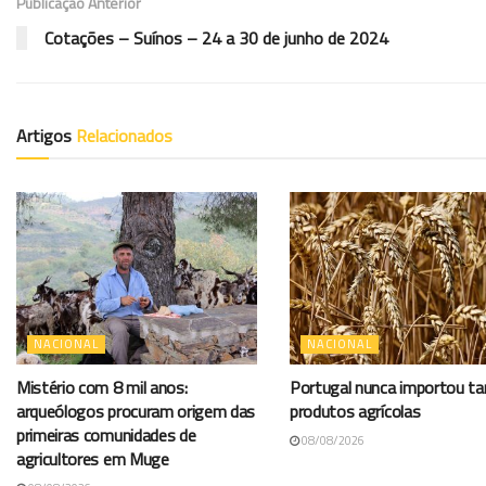
Publicação Anterior
Cotações – Suínos – 24 a 30 de junho de 2024
Artigos
Relacionados
NACIONAL
NACIONAL
Mistério com 8 mil anos:
Portugal nunca importou t
arqueólogos procuram origem das
produtos agrícolas
primeiras comunidades de
08/08/2026
agricultores em Muge