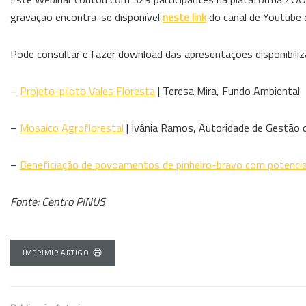
gravação encontra-se disponível
neste link
do canal de Youtube 
Pode consultar e fazer download das apresentações disponibiliza
–
Projeto-piloto Vales Floresta
| Teresa Mira, Fundo Ambiental
–
Mosaico Agroflorestal
| Ivânia Ramos, Autoridade de Gestão
–
Beneficiação de povoamentos de pinheiro-bravo com potencia
Fonte: Centro PINUS
IMPRIMIR ARTIGO