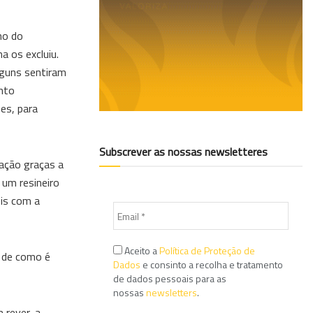
ho do
a os excluiu.
lguns sentiram
nto
es, para
Subscrever as nossas newsletteres
ação graças a
 um resineiro
eis com a
Aceito a
Política de Proteção de
a de como é
Dados
e consinto a recolha e tratamento
de dados pessoais para as
nossas
newsletters
.
 rever, a