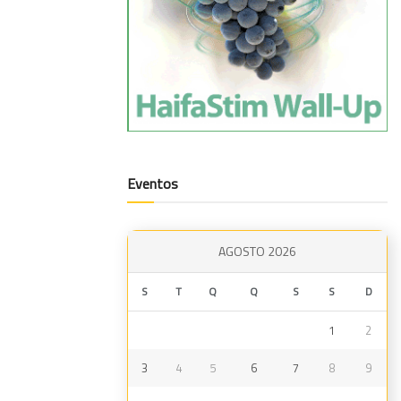
Eventos
AGOSTO 2026
S
T
Q
Q
S
S
D
1
2
3
4
5
6
7
8
9