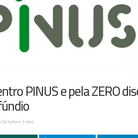
ntro PINUS e pela ZERO dis
fúndio
 De Leitura: 3 mins