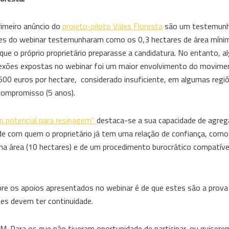
rimeiro anúncio do
projeto-piloto Vales Floresta
são um testemun
ntes do webinar testemunharam como os 0,3 hectares de área mínim
que o próprio proprietário preparasse a candidatura. No entanto, a
lexões expostas no webinar foi um maior envolvimento do movime
00 euros por hectare, considerado insuficiente, em algumas regiõ
compromisso (5 anos).
m potencial para resinagem”
destaca-se a sua capacidade de agreg
ade com quem o proprietário já tem uma relação de confiança, como
uma área (10 hectares) e de um procedimento burocrático compatív
sobre os apoios apresentados no webinar é de que estes são a prov
tes devem ter continuidade.
 Para os que não tiveram oportunidade de participar, ou quiserem