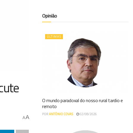
Opinião
ÚLTIMAS
cute
O mundo paradoxal do nosso rural tardio e
remoto
POR
ANTÓNIO COVAS
02/08/2026
A
A