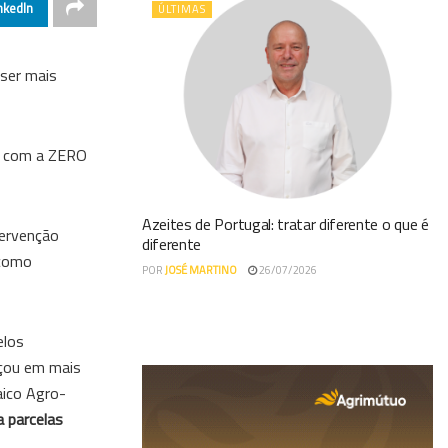
nkedIn
ÚLTIMAS
ser mais
 com a ZERO
Azeites de Portugal: tratar diferente o que é
tervenção
diferente
 como
POR
JOSÉ MARTINO
26/07/2026
elos
rçou em mais
aico Agro-
a parcelas