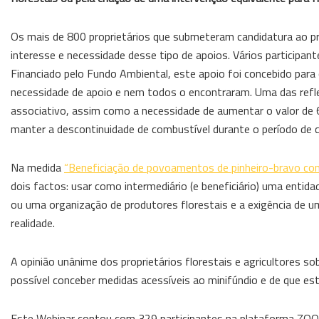
Os mais de 800 proprietários que submeteram candidatura ao p
interesse e necessidade desse tipo de apoios. Vários participa
Financiado pelo Fundo Ambiental, este apoio foi concebido para 
necessidade de apoio e nem todos o encontraram. Uma das ref
associativo, assim como a necessidade de aumentar o valor de 6
manter a descontinuidade de combustível durante o período de 
Na medida
“Beneficiação de povoamentos de pinheiro-bravo co
dois factos: usar como intermediário (e beneficiário) uma entid
ou uma organização de produtores florestais e a exigência de 
realidade.
A opinião unânime dos proprietários florestais e agricultores 
possível conceber medidas acessíveis ao minifúndio e de que es
Este Webinar contou com 329 participantes na plataforma ZOOM.