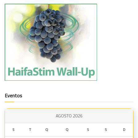
Eventos
AGOSTO 2026
S
T
Q
Q
S
S
D