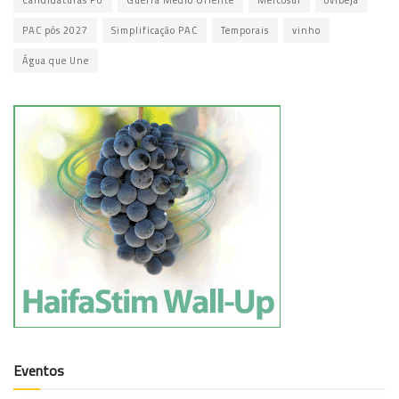
Candidaturas PU
Guerra Médio Oriente
Mercosul
ovibeja
PAC pós 2027
Simplificação PAC
Temporais
vinho
Água que Une
Eventos