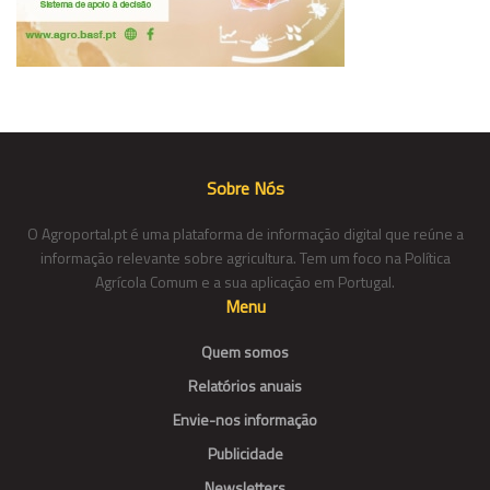
Sobre Nós
O Agroportal.pt é uma plataforma de informação digital que reúne a
informação relevante sobre agricultura. Tem um foco na Política
Agrícola Comum e a sua aplicação em Portugal.
Menu
Quem somos
Relatórios anuais
Envie-nos informação
Publicidade
Newsletters