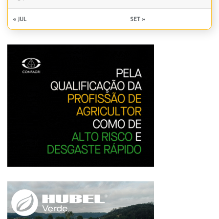
« JUL
SET »