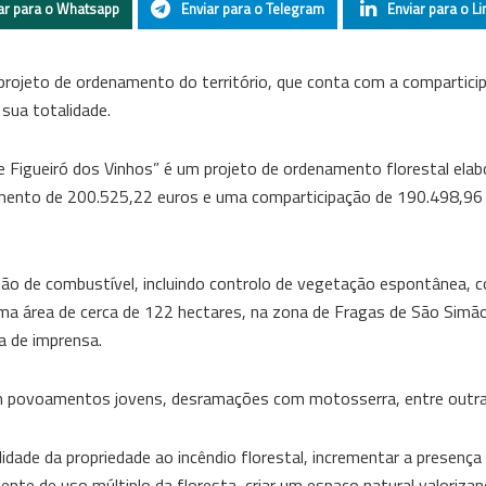
ar para o Whatsapp
Enviar para o Telegram
Enviar para o Li
 projeto de ordenamento do território, que conta com a compartici
ua totalidade.
 Figueiró dos Vinhos” é um projeto de ordenamento florestal elab
stimento de 200.525,22 euros e uma comparticipação de 190.498,96
ão de combustível, incluindo controlo de vegetação espontânea, c
a área de cerca de 122 hectares, na zona de Fragas de São Simão
a de imprensa.
m povoamentos jovens, desramações com motosserra, entre outra
lidade da propriedade ao incêndio florestal, incrementar a presenç
nente de uso múltiplo da floresta, criar um espaço natural valoriza