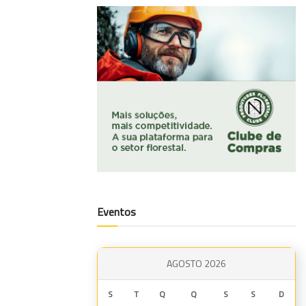
Eventos
AGOSTO 2026
S
T
Q
Q
S
S
D