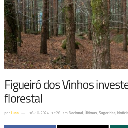
Figueiró dos Vinhos inves
florestal
por
Lusa
16-10-2024 | 17:26
em
Nacional
,
Últimas
,
Sugeridas
,
Notíci