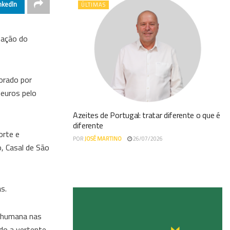
nkedIn
ÚLTIMAS
pação do
orado por
 euros pelo
Azeites de Portugal: tratar diferente o que é
diferente
orte e
POR
JOSÉ MARTINO
26/07/2026
, Casal de São
s.
a humana nas
ndo a vertente