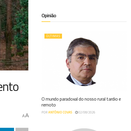
Opinião
ÚLTIMAS
ento
O mundo paradoxal do nosso rural tardio e
remoto
POR
ANTÓNIO COVAS
02/08/2026
A
A