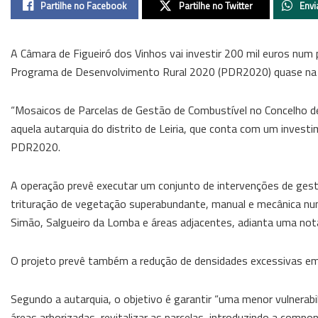
Partilhe no Facebook
Partilhe no Twitter
Envi
A Câmara de Figueiró dos Vinhos vai investir 200 mil euros num
Programa de Desenvolvimento Rural 2020 (PDR2020) quase na s
“Mosaicos de Parcelas de Gestão de Combustível no Concelho de
aquela autarquia do distrito de Leiria, que conta com um inve
PDR2020.
A operação prevê executar um conjunto de intervenções de gest
trituração de vegetação superabundante, manual e mecânica num
Simão, Salgueiro da Lomba e áreas adjacentes, adianta uma not
O projeto prevê também a redução de densidades excessivas e
Segundo a autarquia, o objetivo é garantir “uma menor vulnerabi
áreas arborizadas, revitalizar as parcelas, introduzindo a compo