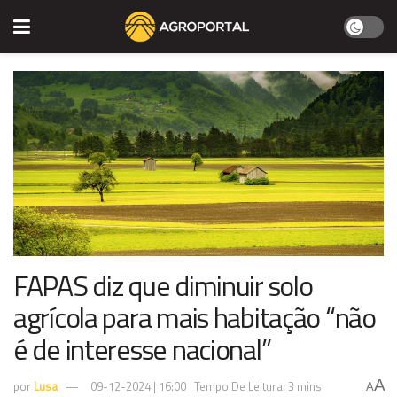
FAPAS diz que diminuir solo
agrícola para mais habitação “não
é de interesse nacional”
A
por
Lusa
09-12-2024 | 16:00
Tempo De Leitura: 3 mins
A