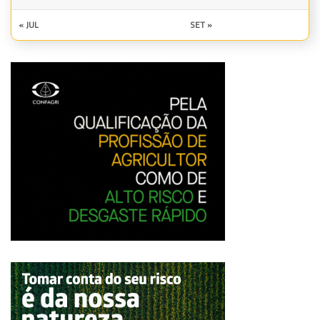
« JUL
SET »