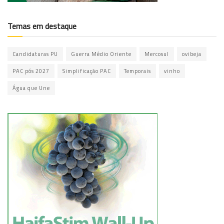
Temas em destaque
Candidaturas PU
Guerra Médio Oriente
Mercosul
ovibeja
PAC pós 2027
Simplificação PAC
Temporais
vinho
Água que Une