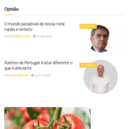
Opinião
O mundo paradoxal do nosso rural
ÚLTIMAS
tardio e remoto
POR
ANTÓNIO COVAS
02/08/2026
Azeites de Portugal: tratar diferente o
ÚLTIMAS
que é diferente
POR
JOSÉ MARTINO
26/07/2026