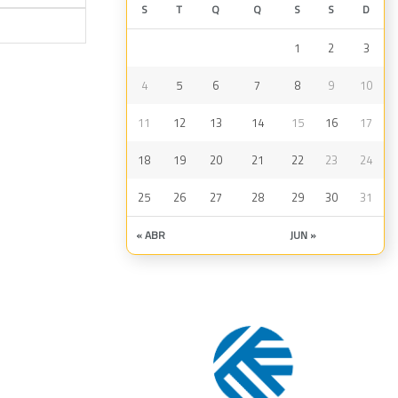
S
T
Q
Q
S
S
D
1
2
3
4
5
6
7
8
9
10
11
12
13
14
15
16
17
18
19
20
21
22
23
24
25
26
27
28
29
30
31
« ABR
JUN »