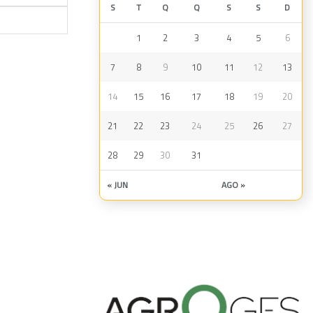
S
T
Q
Q
S
S
D
1
2
3
4
5
6
7
8
9
10
11
12
13
14
15
16
17
18
19
20
21
22
23
24
25
26
27
28
29
30
31
« JUN
AGO »