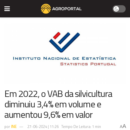
Em 2022, o VAB da silvicultura
diminuiu 3,4% em volume e
aumentou 9,6% em valor
A
por
INE
27-06-2024 | 11:26
Tempo De Leitura: 1 min
A