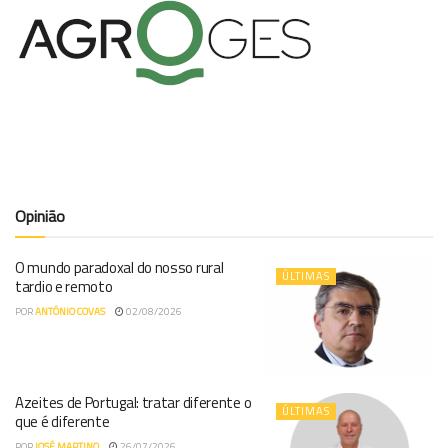
Opinião
O mundo paradoxal do nosso rural
ÚLTIMAS
tardio e remoto
POR
ANTÓNIO COVAS
02/08/2026
Azeites de Portugal: tratar diferente o
ÚLTIMAS
que é diferente
POR
JOSÉ MARTINO
26/07/2026