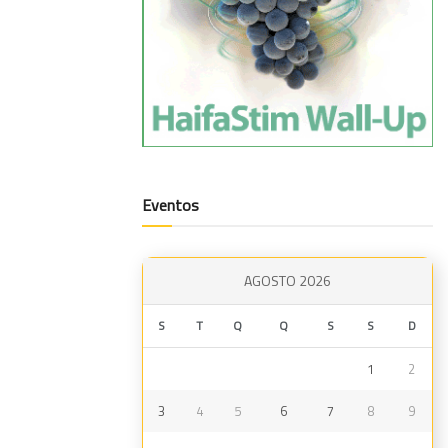
Eventos
AGOSTO 2026
S
T
Q
Q
S
S
D
1
2
3
4
5
6
7
8
9