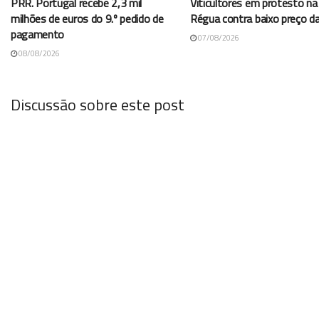
PRR. Portugal recebe 2,3 mil
Viticultores em protesto na
milhões de euros do 9.º pedido de
Régua contra baixo preço d
pagamento
07/08/2026
08/08/2026
Discussão sobre este post