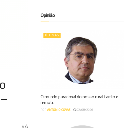
Opinião
ÚLTIMAS
no
 –
O mundo paradoxal do nosso rural tardio e
remoto
POR
ANTÓNIO COVAS
02/08/2026
A
A