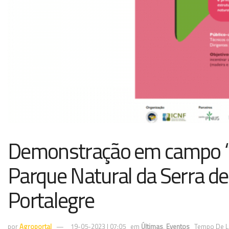
Demonstração em campo “G
Parque Natural da Serra d
Portalegre
por
Agroportal
19-05-2023 | 07:05
em
Últimas
,
Eventos
Tempo De Le