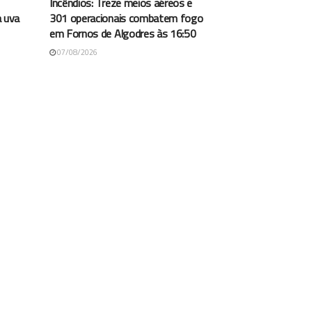
Incêndios: Treze meios aéreos e
a uva
301 operacionais combatem fogo
em Fornos de Algodres às 16:50
07/08/2026