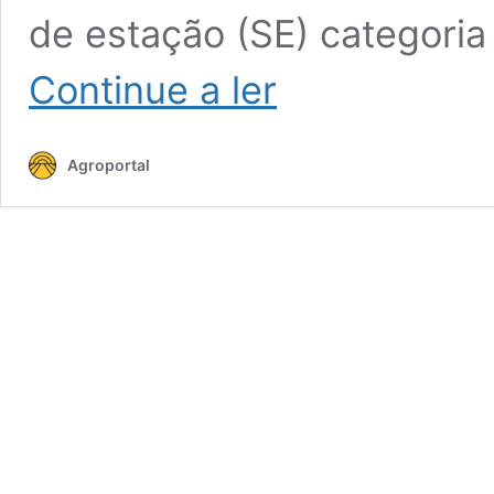
de estação (SE) categoria
Cotações
Continue a ler
–
Frutos
frescos
Agroportal
e
secos
–
3
a
9
de
março
de
2025