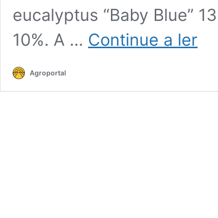
eucalyptus “Baby Blue” 1
Cotaç
10%. A …
Continue a ler
–
Flores
e
Agroportal
Folha
–
3
a
9
de
março
de
2025