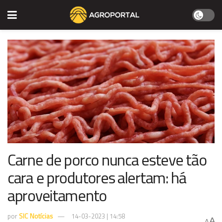
Carne de porco nunca esteve tão
cara e produtores alertam: há
aproveitamento
por
SIC Notícias
14-03-2023 | 14:58
A
A