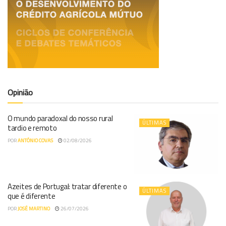
Opinião
O mundo paradoxal do nosso rural
ÚLTIMAS
tardio e remoto
POR
ANTÓNIO COVAS
02/08/2026
Azeites de Portugal: tratar diferente o
ÚLTIMAS
que é diferente
POR
JOSÉ MARTINO
26/07/2026