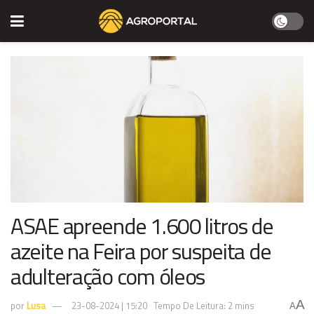
ASAE apreende 1.600 litros de
azeite na Feira por suspeita de
adulteração com óleos
A
por
Lusa
23-08-2024 | 15:20
Tempo De Leitura: 2 mins
A