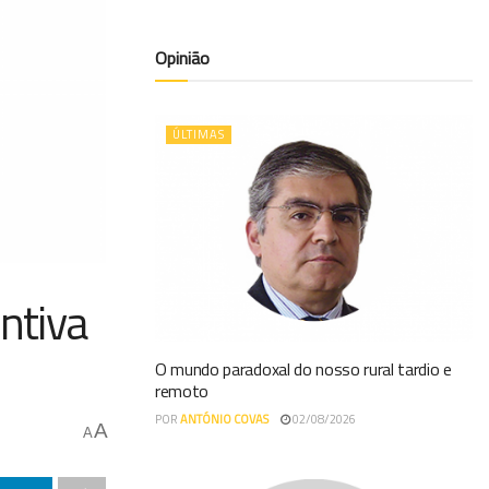
Opinião
ÚLTIMAS
ntiva
O mundo paradoxal do nosso rural tardio e
remoto
POR
ANTÓNIO COVAS
02/08/2026
A
A