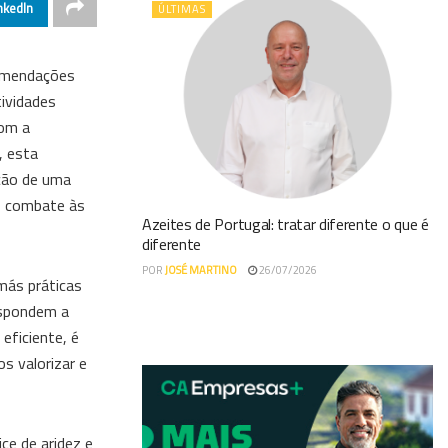
nkedIn
ÚLTIMAS
comendações
tividades
com a
, esta
ção de uma
ao combate às
Azeites de Portugal: tratar diferente o que é
diferente
POR
JOSÉ MARTINO
26/07/2026
más práticas
respondem a
eficiente, é
s valorizar e
ce de aridez e