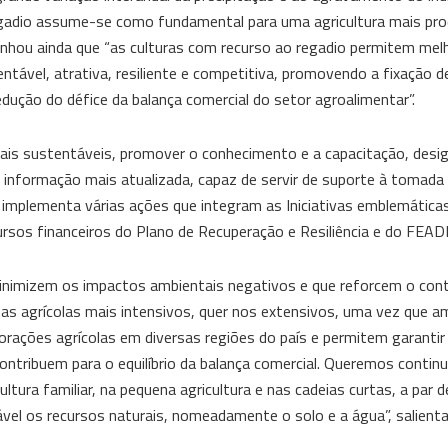
egadio assume-se como fundamental para uma agricultura mais pro
inhou ainda que “as culturas com recurso ao regadio permitem mel
ntável, atrativa, resiliente e competitiva, promovendo a fixação 
edução do défice da balança comercial do setor agroalimentar”.
ais sustentáveis, promover o conhecimento e a capacitação, des
 informação mais atualizada, capaz de servir de suporte à tomada
 implementa várias ações que integram as Iniciativas emblemática
ecursos financeiros do Plano de Recuperação e Resiliência e do FEAD
minimizem os impactos ambientais negativos e que reforcem o cont
as agrícolas mais intensivos, quer nos extensivos, uma vez que 
rações agrícolas em diversas regiões do país e permitem garantir
ntribuem para o equilíbrio da balança comercial. Queremos contin
cultura familiar, na pequena agricultura e nas cadeias curtas, a par 
ável os recursos naturais, nomeadamente o solo e a água”, salienta