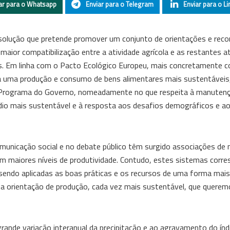
ar para o Whatsapp
Enviar para o Telegram
Enviar para o Li
solução que pretende promover um conjunto de orientações e re
maior compatibilização entre a atividade agrícola e as restantes a
is. Em linha com o Pacto Ecológico Europeu, mais concretamente 
ra uma produção e consumo de bens alimentares mais sustentáveis
o Programa do Governo, nomeadamente no que respeita à manuten
egadio mais sustentável e à resposta aos desafios demográficos e 
omunicação social e no debate público têm surgido associações de 
 com maiores níveis de produtividade. Contudo, estes sistemas cor
sendo aplicadas as boas práticas e os recursos de uma forma mais 
a orientação de produção, cada vez mais sustentável, que queremo
rande variação interanual da precipitação e ao agravamento do índi