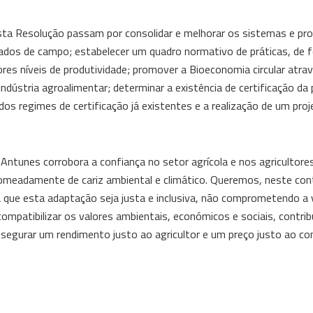
esta Resolução passam por consolidar e melhorar os sistemas e pr
dados de campo; estabelecer um quadro normativo de práticas, de 
es níveis de produtividade; promover a Bioeconomia circular atra
ndústria agroalimentar; determinar a existência de certificação da
os regimes de certificação já existentes e a realização de um proj
 Antunes corrobora a confiança no setor agrícola e nos agricultore
omeadamente de cariz ambiental e climático. Queremos, neste con
ra que esta adaptação seja justa e inclusiva, não comprometendo a v
compatibilizar os valores ambientais, económicos e sociais, contrib
segurar um rendimento justo ao agricultor e um preço justo ao co