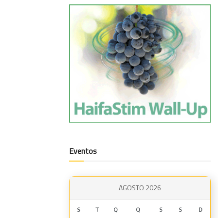
Eventos
AGOSTO 2026
S
T
Q
Q
S
S
D