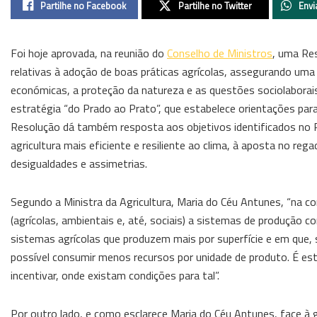
Partilhe no Facebook
Partilhe no Twitter
Envi
Foi hoje aprovada, na reunião do
Conselho de Ministros
, uma Re
relativas à adoção de boas práticas agrícolas, assegurando uma 
económicas, a proteção da natureza e as questões sociolabora
estratégia “do Prado ao Prato”, que estabelece orientações pa
Resolução dá também resposta aos objetivos identificados n
agricultura mais eficiente e resiliente ao clima, à aposta no r
desigualdades e assimetrias.
Segundo a Ministra da Agricultura, Maria do Céu Antunes, “na c
(agrícolas, ambientais e, até, sociais) a sistemas de produção
sistemas agrícolas que produzem mais por superfície e em que, 
possível consumir menos recursos por unidade de produto. É est
incentivar, onde existam condições para tal”.
Por outro lado, e como esclarece Maria do Céu Antunes, face à g