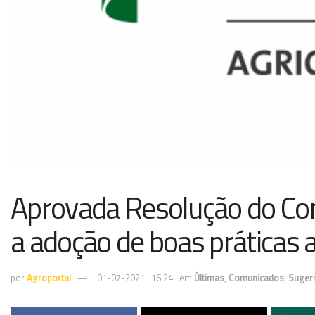
Aprovada Resolução do Con
a adoção de boas práticas a
por
Agroportal
01-07-2021 | 16:24
em
Últimas
,
Comunicados
,
Suger