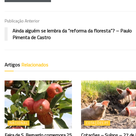
Publicação Anterior
Ainda alguém se lembra da “reforma da floresta”? – Paulo
Pimenta de Castro
Artigos
Relacionados
NACIONAL
COTAÇÕES PT
Feira de S. Bernardo comemora 25
Cotações – Suínos – 27 de j