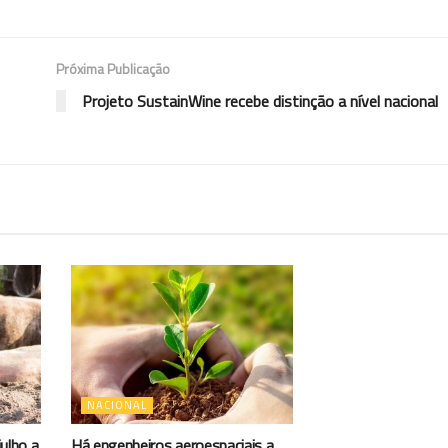
Próxima Publicação
Projeto SustainWine recebe distinção a nível nacional
NACIONAL
ulho a
Há engenheiros aeroespaciais a