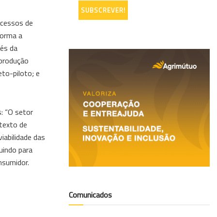
ocessos de
forma a
vés da
 produção
eto-piloto; e
s: “O setor
texto de
iabilidade das
uindo para
nsumidor.
Comunicados