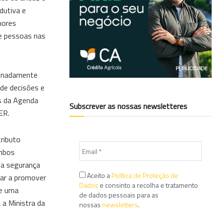
dutiva e
hores
de pessoas nas
ignadamente
 de decisões e
s da Agenda
Subscrever as nossas newsletteres
ER.
ributo
ambos
 a segurança
Aceito a
Política de Proteção de
uar a promover
Dados
e consinto a recolha e tratamento
de uma
de dados pessoais para as
 a Ministra da
nossas
newsletters
.