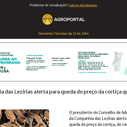
Problemas de visualização?
Leia no seu browser.
Newsletter Florestas:dia
14 de Julho
 das Lezírias alerta para queda do preço da cortiça 
O presidente do Conselho de Ad
da Companhia das Lezírias alerto
queda do preço da cortiça, de c