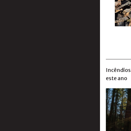
Incêndios 
este ano