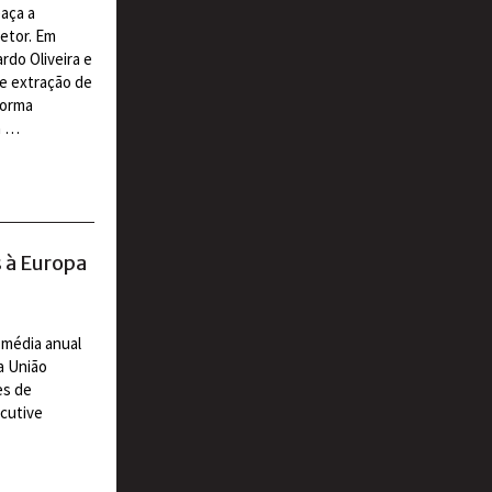
eaça a
etor. Em
rdo Oliveira e
e extração de
forma
a …
s à Europa
a média anual
a União
es de
ecutive