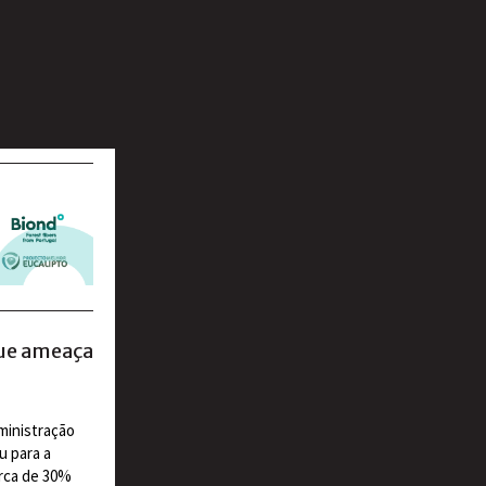
que ameaça
ministração
u para a
erca de 30%