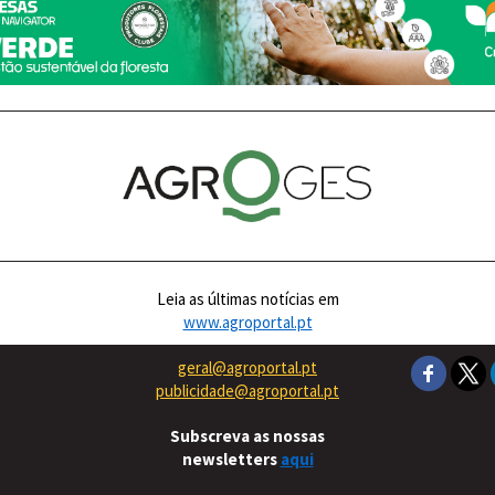
Leia as últimas notícias em
www.agroportal.pt
geral@agroportal.pt
publicidade@agroportal.pt
Subscreva as nossas
newsletters
aqui