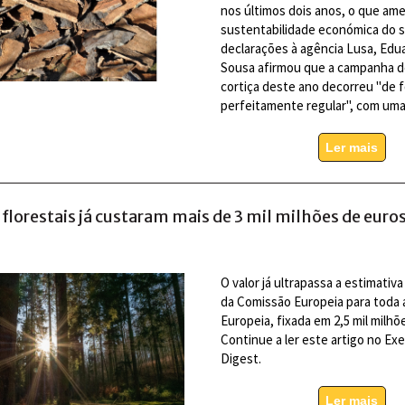
nos últimos dois anos, o que am
sustentabilidade económica do s
declarações à agência Lusa, Edua
Sousa afirmou que a campanha d
cortiça deste ano decorreu "de 
perfeitamente regular", com um
Ler mais
florestais já custaram mais de 3 mil milhões de euro
O valor já ultrapassa a estimativ
da Comissão Europeia para toda 
Europeia, fixada em 2,5 mil milhõ
Continue a ler este artigo no Ex
Digest.
Ler mais