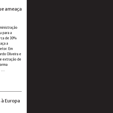
que ameaça
ministração
u para a
erca de 30%
eaça a
etor. Em
rdo Oliveira e
e extração de
forma
a …
s à Europa