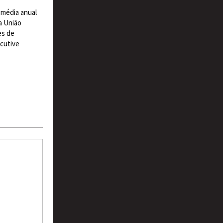
a média anual
a União
es de
ecutive