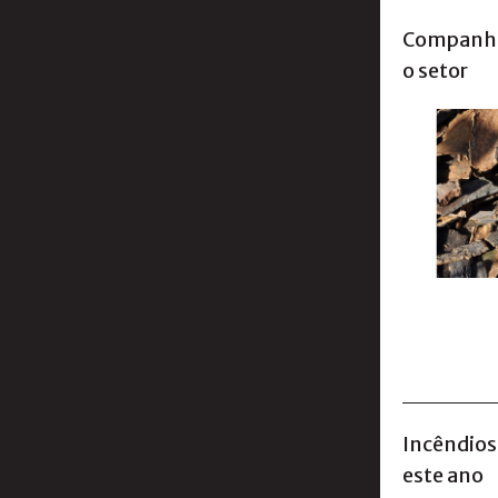
Companhia
o setor
Incêndios 
este ano