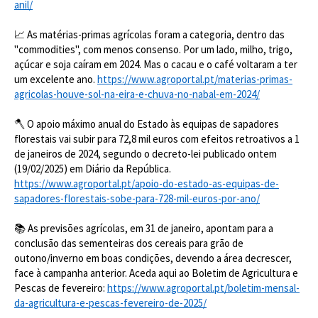
anil/
📈 As matérias-primas agrícolas foram a categoria, dentro das
"commodities", com menos consenso. Por um lado, milho, trigo,
açúcar e soja caíram em 2024. Mas o cacau e o café voltaram a ter
um excelente ano.
https://www.agroportal.pt/materias-primas-
agricolas-houve-sol-na-eira-e-chuva-no-nabal-em-2024/
🪓 O apoio máximo anual do Estado às equipas de sapadores
florestais vai subir para 72,8 mil euros com efeitos retroativos a 1
de janeiros de 2024, segundo o decreto-lei publicado ontem
(19/02/2025) em Diário da República.
https://www.agroportal.pt/apoio-do-estado-as-equipas-de-
sapadores-florestais-sobe-para-728-mil-euros-por-ano/
📚 As previsões agrícolas, em 31 de janeiro, apontam para a
conclusão das sementeiras dos cereais para grão de
outono/inverno em boas condições, devendo a área decrescer,
face à campanha anterior. Aceda aqui ao Boletim de Agricultura e
Pescas de fevereiro:
https://www.agroportal.pt/boletim-mensal-
da-agricultura-e-pescas-fevereiro-de-2025/