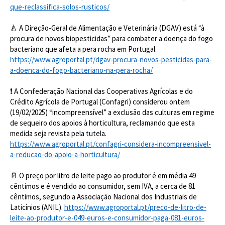
que-reclassifica-solos-rusticos/
🍐 A Direção-Geral de Alimentação e Veterinária (DGAV) está “à
procura de novos biopesticidas” para combater a doença do fogo
bacteriano que afeta a pera rocha em Portugal.
https://www.agroportal.pt/dgav-procura-novos-pesticidas-para-
a-doenca-do-fogo-bacteriano-na-pera-rocha/
❗ A Confederação Nacional das Cooperativas Agrícolas e do
Crédito Agrícola de Portugal (Confagri) considerou
ontem
(19/02/2025)
“incompreensível” a exclusão das culturas em regime
de sequeiro dos apoios à horticultura, reclamando que esta
medida seja revista pela tutela.
https://www.agroportal.pt/confagri-considera-incompreensivel-
a-reducao-do-apoio-a-horticultura/
🥛 O preço por litro de leite pago ao produtor é em média 49
cêntimos e é vendido ao consumidor, sem IVA, a cerca de 81
cêntimos, segundo a Associação Nacional dos Industriais de
Laticínios (ANIL).
https://www.agroportal.pt/preco-de-litro-de-
leite-ao-produtor-e-049-euros-e-consumidor-paga-081-euros-