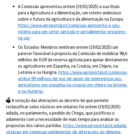
A Comissão apresentou ontem (19/02/2025) a sua Visão
para a Agricultura e a Alimentação, um roteiro ambicioso
sobre o futuro da agricultura e da alimentação na Europa.
https://www.agroportal.pt/comissao-apresenta-o-seu-
roteiro-para-um-setor-agricola-e-agroalimentar-prospero-
na-ue/
Os Estados-Membros emitiram ontem (19/02/2025) um
parecer favorável à proposta da Comissão de mobilizar 98,6
milhões de EUR da reserva agrícola para apoiar diretamente
os agricultores em Espanha, na Croácia, em Chipre, na
Letónia e na Hungria.
https://www.agroportal.pt/comissao-
atribui-99-milhoes-de-eur-de-apoio-de-emergencia-aos-
agricultores-em-espanha-na-croacia-em-chipre-na-letonia-
e-na-hungria/
🗳️ A votação das alterações ao decreto-lei que permite
reclassificar solos rústicos em urbanos foi
ontem (19/02/2025)
adiada, no parlamento, a pedido do Chega, que justificou o
adiamento com a necessidade de mais tempo para analisar as
propostas dos vários partidos.
https://www.agroportal.pt/adiada-
votacao-em-comissao-parlamentar-de-alteracoes-ao-diploma-