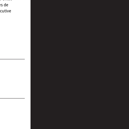
es de
ecutive