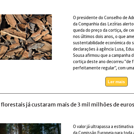
O presidente do Conselho de Ad
da Companhia das Lezírias alerto
queda do preço da cortiça, de c
nos últimos dois anos, o que am
sustentabilidade económica do s
declarações à agência Lusa, Edua
Sousa afirmou que a campanha d
cortiça deste ano decorreu "de 
perfeitamente regular", com um
Ler mais
florestais já custaram mais de 3 mil milhões de euro
O valor já ultrapassa a estimativ
da Comissão Europeia para toda 