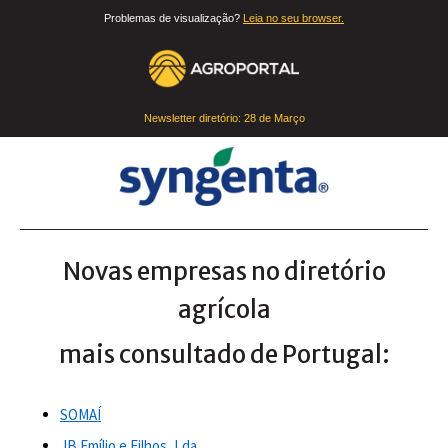
Problemas de visualização?
Leia no seu browser.
Newsletter diretório:
28 de Março
Novas empresas no diretório
agrícola
mais consultado de Portugal:
SOMAÍ
JB Emílio e Filhos, Lda