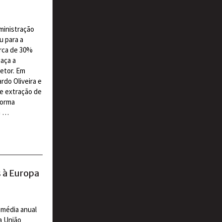
ministração
u para a
erca de 30%
eaça a
etor. Em
rdo Oliveira e
e extração de
forma
a …
s à Europa
a média anual
a União