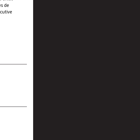
es de
ecutive