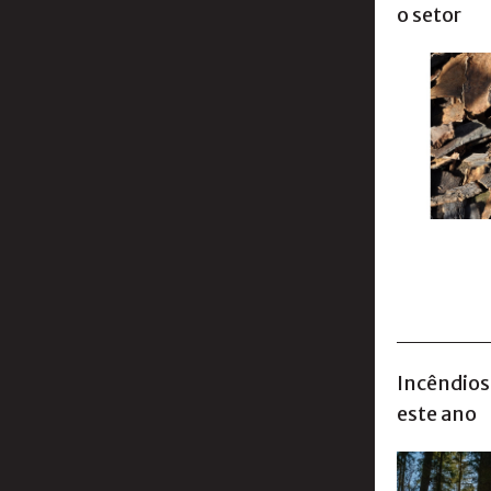
o setor
Incêndios 
este ano