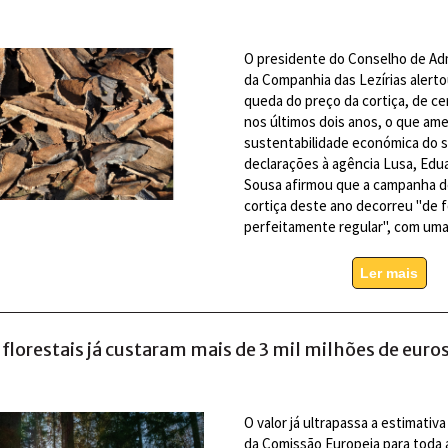
O presidente do Conselho de Ad
da Companhia das Lezírias alerto
queda do preço da cortiça, de c
nos últimos dois anos, o que am
sustentabilidade económica do s
declarações à agência Lusa, Edua
Sousa afirmou que a campanha d
cortiça deste ano decorreu "de 
perfeitamente regular", com um
Ler mais
florestais já custaram mais de 3 mil milhões de euro
O valor já ultrapassa a estimativ
da Comissão Europeia para toda 